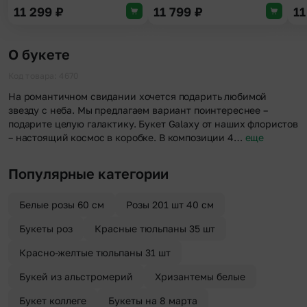
11 299
₽
11 799
₽
1
О букете
Код товара: 4670
На романтичном свидании хочется подарить любимой
звезду с неба. Мы предлагаем вариант поинтереснее –
подарите целую галактику. Букет Galaxy от наших флористов
– настоящий космос в коробке. В композиции 4…
еще
Популярные категории
Белые розы 60 см
Розы 201 шт 40 см
Букеты роз
Красные тюльпаны 35 шт
Красно-желтые тюльпаны 31 шт
Букей из альстромерий
Хризантемы белые
Букет коллеге
Букеты на 8 марта