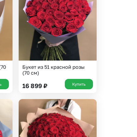
 10000 рублей
рная пятница
(70
Букет из 51 красной розы
(70 см)
ь
Купить
16 899
₽