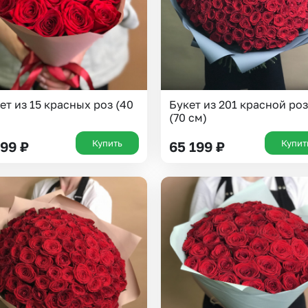
ет из 15 красных роз (40
Букет из 201 красной ро
(70 см)
Купить
Купит
699
₽
65 199
₽