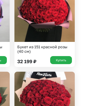
зы
Букет из 151 красной розы
(40 см)
ь
Купить
32 199
₽