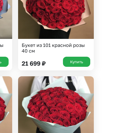
зы
Букет из 101 красной розы
40 см
ь
Купить
21 699
₽