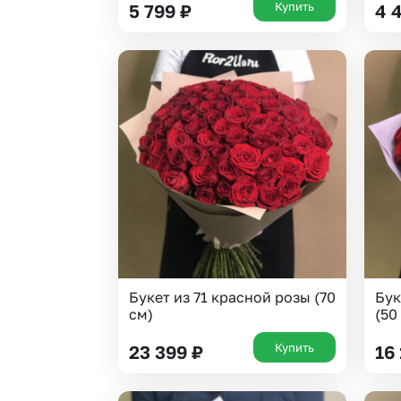
Купить
5 799
₽
4 
Букет из 71 красной розы (70
Бук
см)
(50
Купить
23 399
₽
16