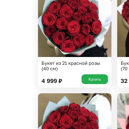
Гвоздики
Статица
Георгины
Суккуленты
Гипсофила
Тюльпаны
Гортензии
Фрезия
Ирисы
Эустома
Каллы
Букет из 21 красной розы
Бук
(40 см)
(70
Купить
4 999
₽
32