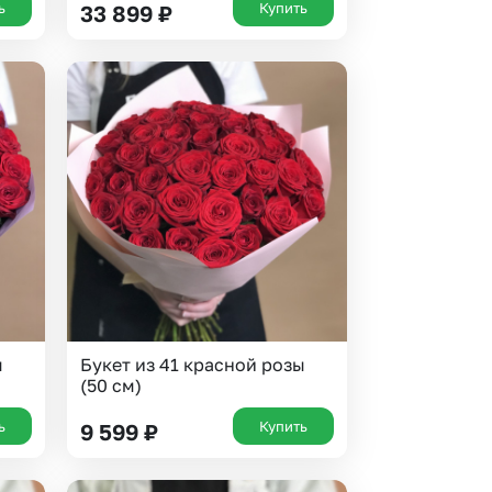
ь
Купить
33 899
₽
ы
Букет из 41 красной розы
(50 см)
ь
Купить
9 599
₽