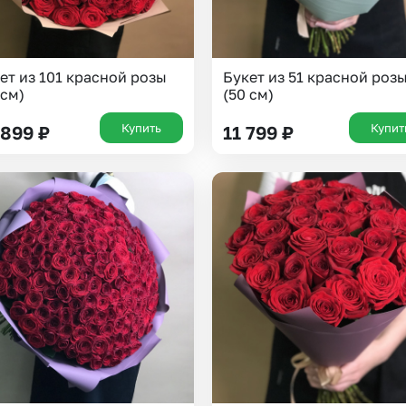
ет из 101 красной розы
Букет из 51 красной роз
 см)
(50 см)
Купить
Купит
 899
₽
11 799
₽