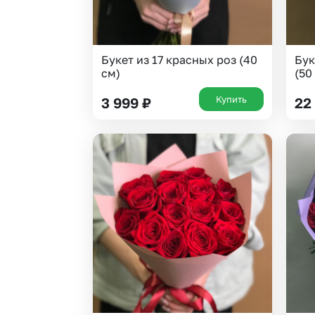
Букет из 17 красных роз (40
Бук
см)
(50
Купить
3 999
₽
22