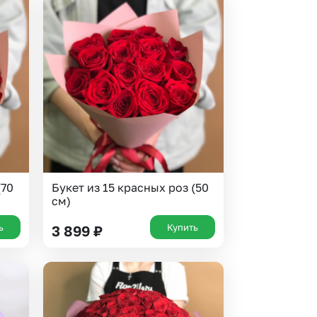
(70
Букет из 15 красных роз (50
см)
ь
Купить
3 899
₽