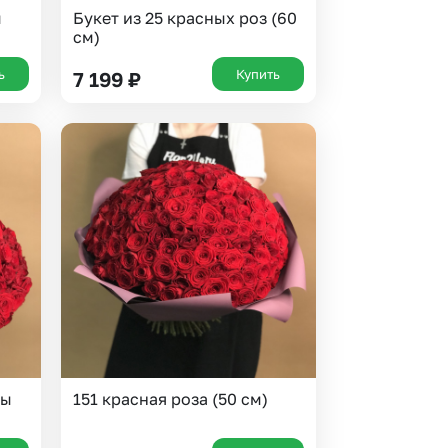
ы
Букет из 25 красных роз (60
см)
ь
Купить
7 199
₽
зы
151 красная роза (50 см)