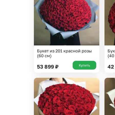
Букет из 201 красной розы
Бук
(60 см)
(40
Купить
53 899
₽
42