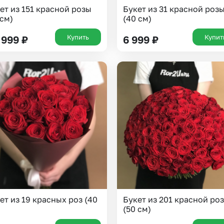
ет из 151 красной розы
Букет из 31 красной роз
 см)
(40 см)
Купить
Купит
 999
₽
6 999
₽
Выберите город доставки
Или выберите из популярных
Москва и МО
Санкт-Петербург
ет из 19 красных роз (40
Букет из 201 красной ро
(50 см)
Нижний Новгород
Самара