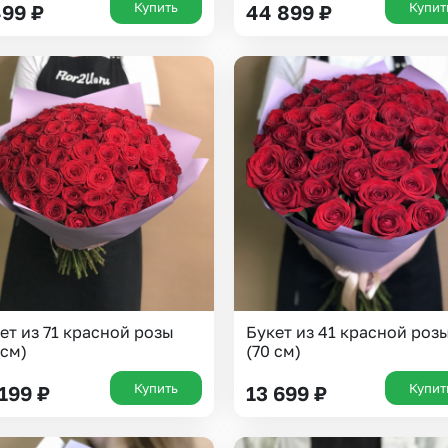
Купить
Купит
499
₽
44 899
₽
Казань
Уфа
Челябинск
Екатеринбург
Новосибирск
Омск
Волгоград
Воронеж
ет из 71 красной розы
Букет из 41 красной роз
 см)
(70 см)
Купить
Купит
 199
₽
13 699
₽