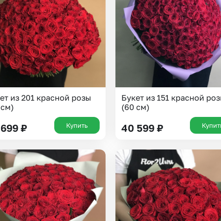
ет из 201 красной розы
Букет из 151 красной ро
 см)
(60 см)
Купить
Купит
 699
₽
40 599
₽