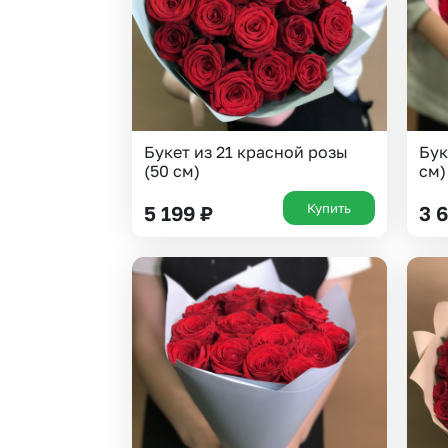
Букет из 21 красной розы
Бук
(50 см)
см)
Купить
5 199
₽
3 