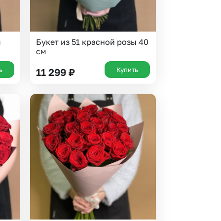
ы
Букет из 51 красной розы 40
см
ь
Купить
11 299
₽