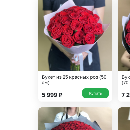
Букет из 25 красных роз (50
Бук
см)
(70
Купить
5 999
₽
7 