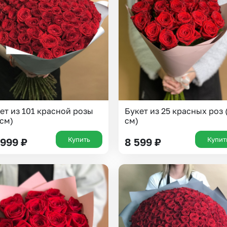
Insta букеты
До
Хиты продаж
Че
Новинки
Все категории
ет из 101 красной розы
Букет из 25 красных роз 
 см)
см)
Купить
Купит
 999
₽
8 599
₽