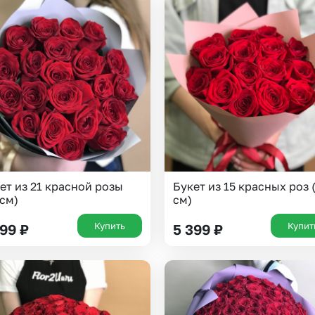
ет из 21 красной розы
Букет из 15 красных роз 
 см)
см)
Купить
Купит
299
₽
5 399
₽