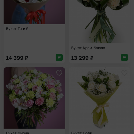
Букет Ты и Я
Букет Крем-брюле
14 399
₽
13 299
₽
Добавить в избранное
Доба
Букет Фиона
Букет Софи