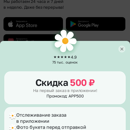
Мы работаем 24 часа и 7 дней
в неделю. Даже без перерыва!
4.9
О компании
75 тыс. оценок
О нас
Клиентам
Гарантии
Скидка
500
₽
Каталог
Полезное
Отзывы
Акции и бонусы
Вакансии
На первый заказ в приложении!
Политика возврата
Способы оплаты
Сертификаты
Промокод: APP500
Публичная оферта
Доставка
Контакты
Согласие на рекламу
Вопросы – ответы
Согласие на обработку персональных данных
Фотографии клиентов
Отслеживание заказа
Правила работы в праздники
Корпоративным клиентам
info@flor2u.ru
E-mail подписка
в приложении
Для улучшения работы сайта мы используем
файлы cookies.
По номеру телефона
Фото букета перед отправкой