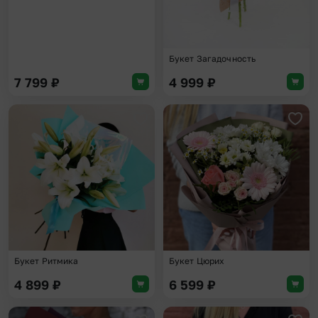
Букет Загадочность
7 799
₽
4 999
₽
Добавить в избранное
Доба
Букет Ритмика
Букет Цюрих
4 899
₽
6 599
₽