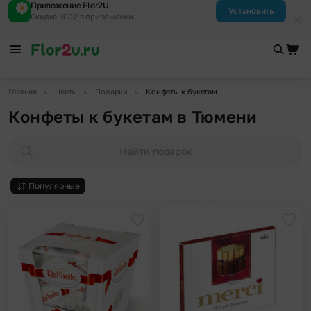
Приложение Flor2U
Установить
Скидка 300₽ в приложении
▶
▶
▶
Главная
Цветы
Подарки
Конфеты к букетам
Конфеты к букетам в Тюмени
Найти подарок
Популярные
Добавить в избранное
Доба