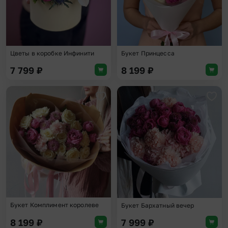
Цветы в коробке Инфинити
Букет Принцесса
7 799
₽
8 199
₽
Добавить в избранное
Доба
Букет Комплимент королеве
Букет Бархатный вечер
8 199
₽
7 999
₽