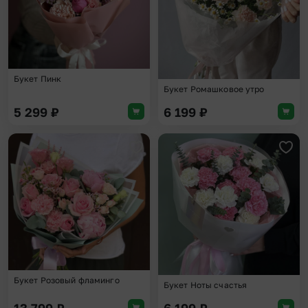
Букет Пинк
Букет Ромашковое утро
5 299
₽
6 199
₽
Добавить в избранное
Доба
Букет Розовый фламинго
Букет Ноты счастья