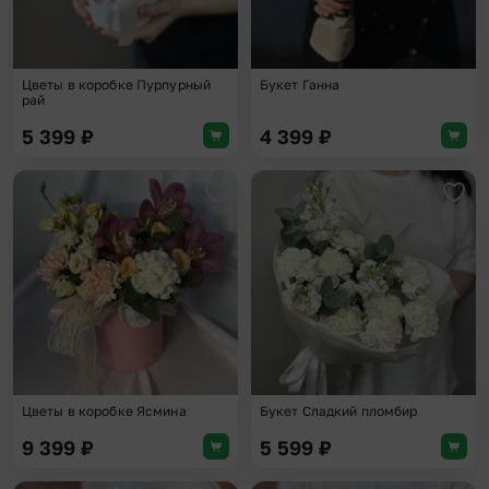
Цветы в коробке Пурпурный
Букет Ганна
рай
5 399
₽
4 399
₽
Добавить в избранное
Доба
Цветы в коробке Ясмина
Букет Сладкий пломбир
9 399
₽
5 599
₽