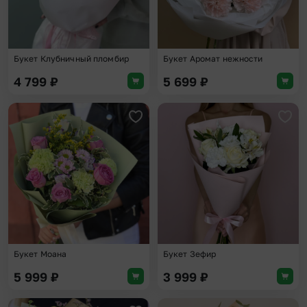
Букет Клубничный пломбир
Букет Аромат нежности
4 799
₽
5 699
₽
Добавить в избранное
Доба
Букет Моана
Букет Зефир
5 999
₽
3 999
₽