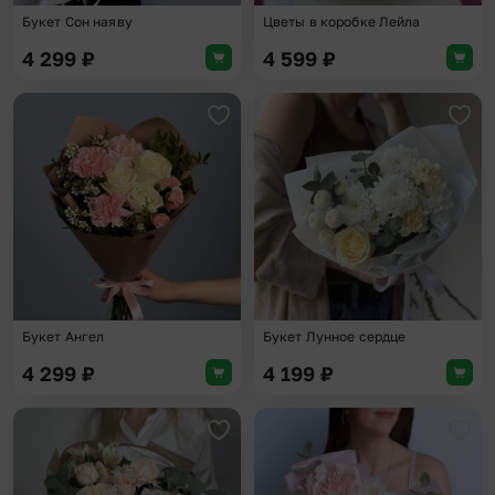
Букет Сон наяву
Цветы в коробке Лейла
4 299
₽
4 599
₽
Добавить в избранное
Доба
Букет Ангел
Букет Лунное сердце
4 299
₽
4 199
₽
Добавить в избранное
Доба