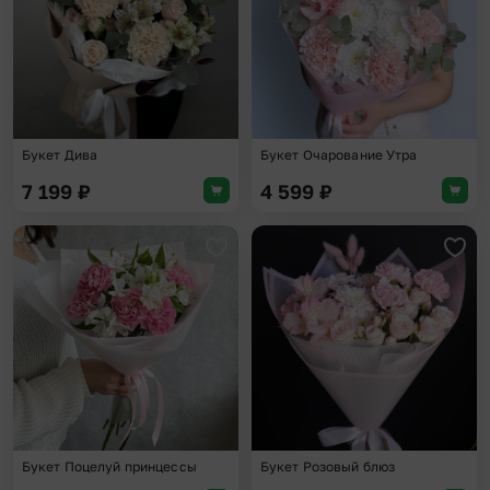
Букет Дива
Букет Очарование Утра
7 199
₽
4 599
₽
Добавить в избранное
Доба
Букет Поцелуй принцессы
Букет Розовый блюз