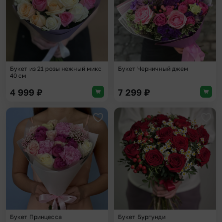
Букет Черничный джем
Букет из 21 розы нежный микс
40 см
4 999
₽
7 299
₽
Добавить в избранное
Доба
Букет Принцесса
Букет Бургунди