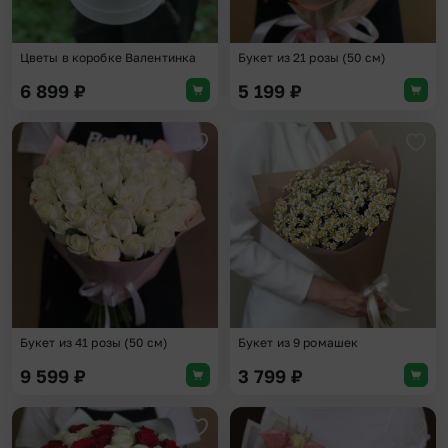
Цветы в коробке Валентинка
Букет из 21 розы (50 см)
6 899
₽
5 199
₽
Добавить в избранное
Доба
Букет из 41 розы (50 см)
Букет из 9 ромашек
9 599
₽
3 799
₽
Добавить в избранное
Доба