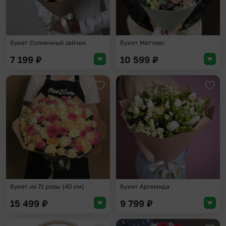
Букет Солнечный зайчик
Букет Маттиас
7 199
₽
10 599
₽
Добавить в избранное
Доба
Букет из 71 розы (40 см)
Букет Артемида
15 499
₽
9 799
₽