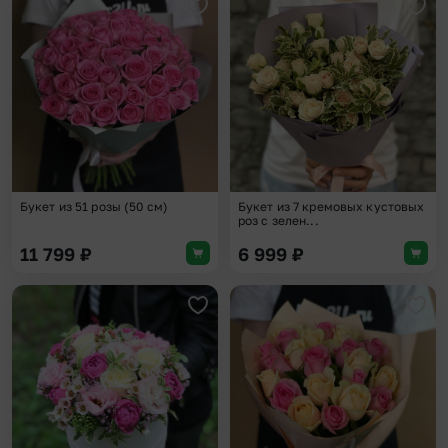
Добавить в избранное
Доба
Букет из 51 розы (50 см)
Букет из 7 кремовых кустовых
роз с зелен...
11 799
₽
6 999
₽
Добавить в избранное
Доба