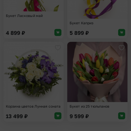
Букет Ласковый май
Букет Каприз
4 899
₽
5 899
₽
Добавить в избранное
Доба
Корзина цветов Лунная соната
Букет из 25 тюльпанов
13 499
₽
9 599
₽