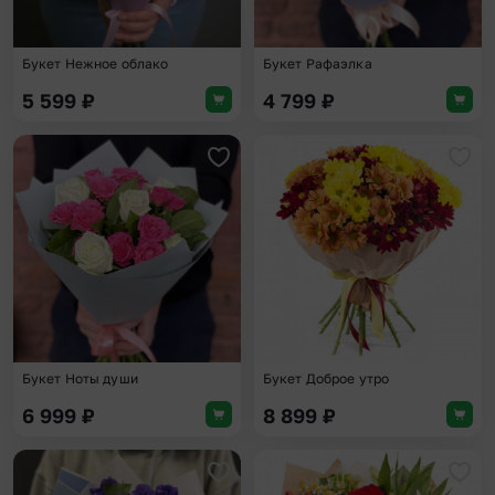
Букет Нежное облако
Букет Рафаэлка
5 599
₽
4 799
₽
Добавить в избранное
Доба
Букет Ноты души
Букет Доброе утро
6 999
₽
8 899
₽
Добавить в избранное
Доба