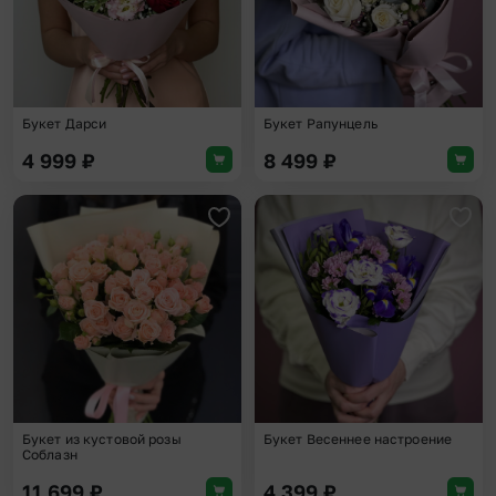
Букет Дарси
Букет Рапунцель
4 999
₽
8 499
₽
Добавить в избранное
Доба
Букет из кустовой розы
Букет Весеннее настроение
Соблазн
11 699
₽
4 399
₽