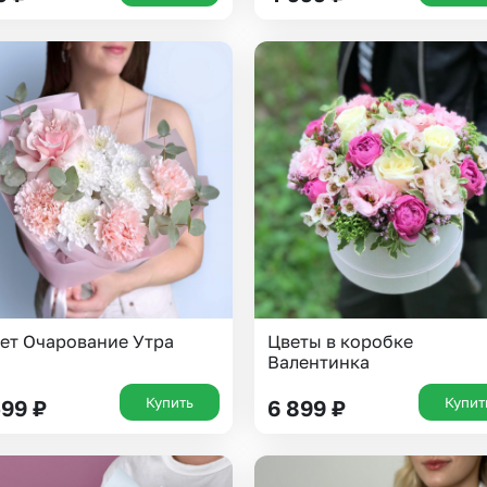
Казань
Уфа
Челябинск
Екатеринбург
Новосибирск
Омск
Волгоград
Воронеж
ет Очарование Утра
Цветы в коробке
Валентинка
Купить
Купит
599
₽
6 899
₽