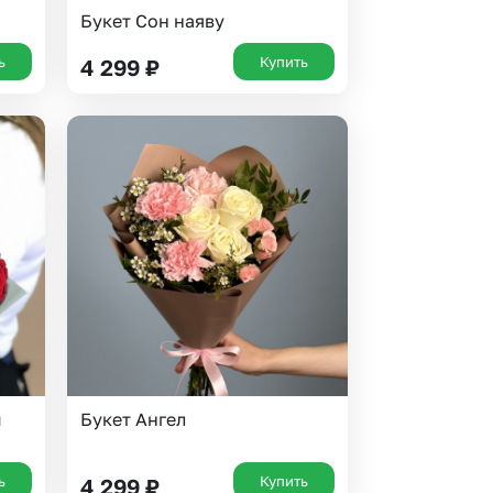
Букет Сон наяву
ь
Купить
4 299
₽
ы
Букет Ангел
ь
Купить
4 299
₽