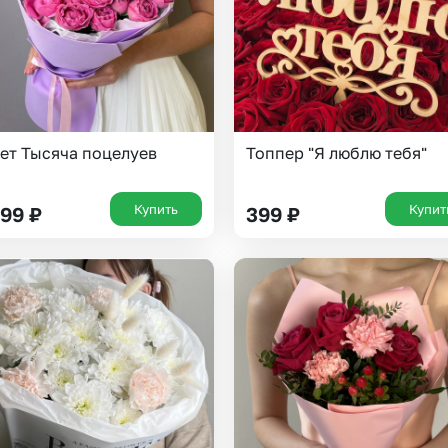
ет Тысяча поцелуев
Топпер "Я люблю тебя"
Купить
Купит
599
₽
399
₽