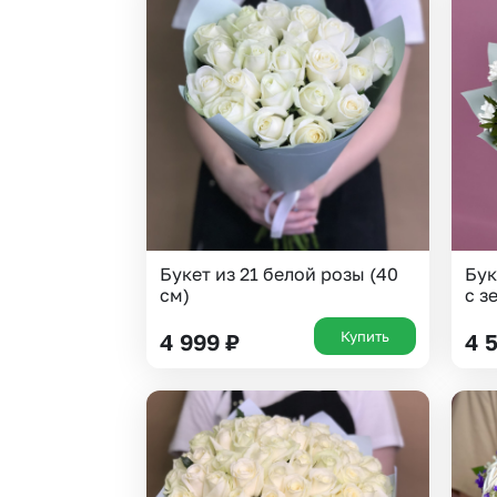
Букет из 21 белой розы (40
Бук
см)
с з
Купить
4 999
₽
4 