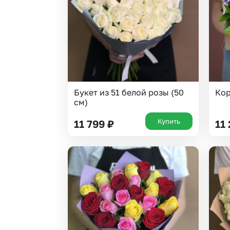
Букет из 51 белой розы (50
Кор
см)
Купить
11 799
₽
11