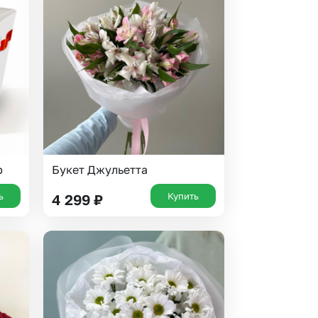
 10000 рублей
рная пятница
р
Букет Джульетта
ь
Купить
4 299
₽