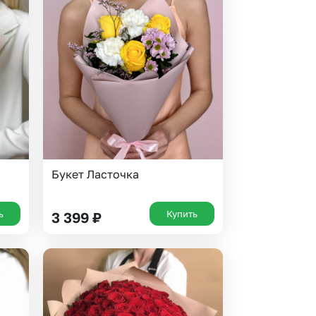
Букет Ласточка
ь
Купить
3 399
₽