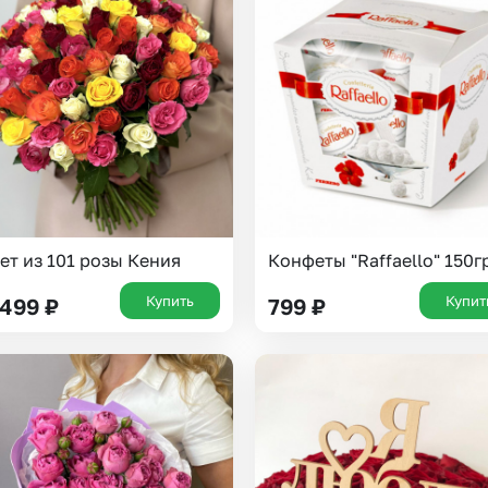
Insta букеты
До
Хиты продаж
Че
Новинки
Все категории
ет из 101 розы Кения
Конфеты "Raffaello" 150г
Купить
Купит
 499
₽
799
₽