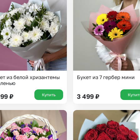
ет из белой хризантемы
Букет из 7 гербер мини
еленью
Купить
Купит
599
₽
3 499
₽