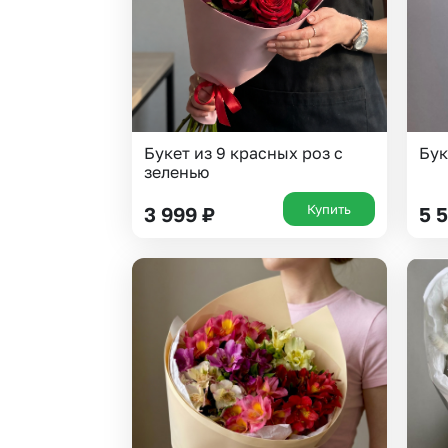
Букет из 9 красных роз с
Бук
зеленью
Купить
3 999
₽
5 