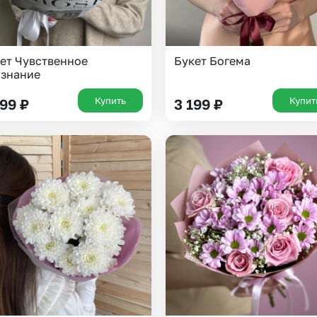
ет Чувственное
Букет Богема
знание
Купить
Купит
199
₽
3 199
₽