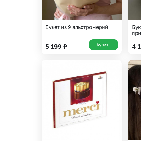
Букет из 9 альстромерий
Бук
при
Купить
5 199
₽
4 