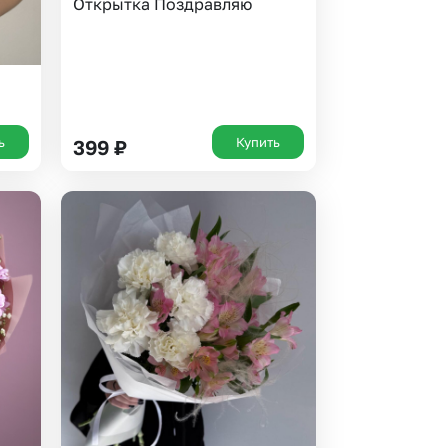
Открытка Поздравляю
ь
Купить
399
₽