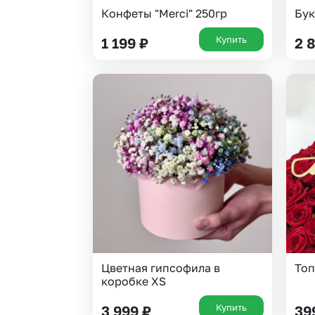
Конфеты "Merci" 250гр
Бук
Купить
1 199
₽
2 
Цветная гипсофила в
Топ
коробке XS
Купить
3 999
₽
39