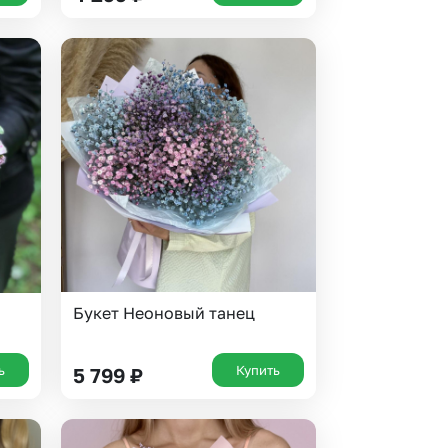
Букет Неоновый танец
ь
Купить
5 799
₽