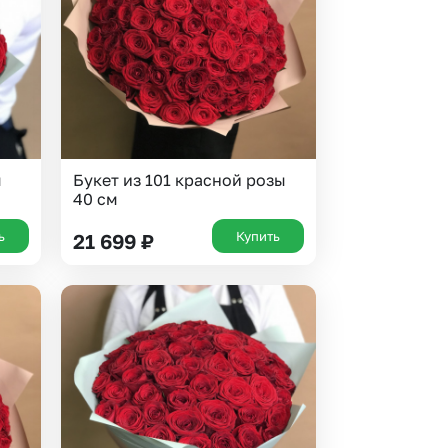
ы
Букет из 101 красной розы
40 см
ь
Купить
21 699
₽