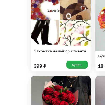
Гвоздики
Статица
Георгины
Суккуленты
Гипсофила
Тюльпаны
Гортензии
Фрезия
Ирисы
Эустома
Каллы
Открытка на выбор клиента
Бук
Купить
399
₽
18