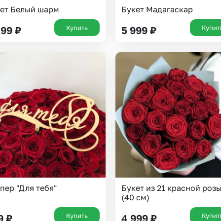
ет Белый шарм
Букет Мадагаскар
Купить
Купит
899
₽
5 999
₽
Выберите город доставки
Или выберите из популярных
пер "Для тебя"
Букет из 21 красной роз
Москва и МО
Санкт-Петербург
(40 см)
Нижний Новгород
Самара
Купить
Купит
9
₽
4 999
₽