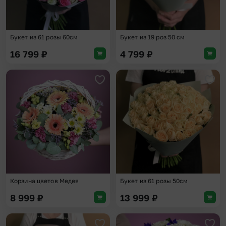
Букет из 61 розы 60см
Букет из 19 роз 50 см
16 799
₽
4 799
₽
Добавить в избранное
Доба
Корзина цветов Медея
Букет из 61 розы 50см
8 999
₽
13 999
₽