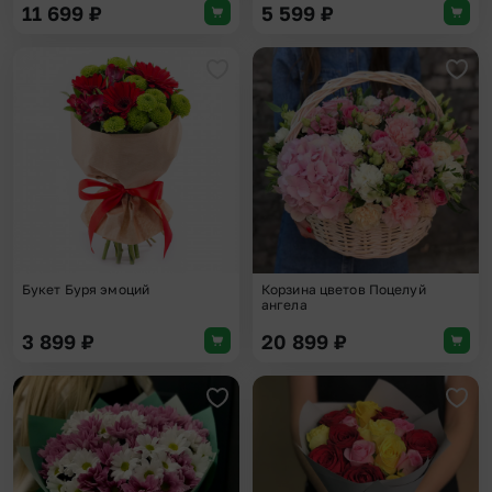
11 699
₽
5 599
₽
Добавить в избранное
Доба
Букет Буря эмоций
Корзина цветов Поцелуй
ангела
3 899
₽
20 899
₽
Добавить в избранное
Доба