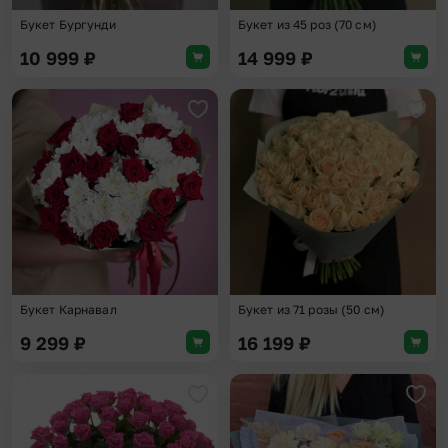
Букет Бургунди
Букет из 45 роз (70 см)
10 999
₽
14 999
₽
Добавить в избранное
Доба
Букет Карнавал
Букет из 71 розы (50 см)
9 299
₽
16 199
₽
Добавить в избранное
Доба