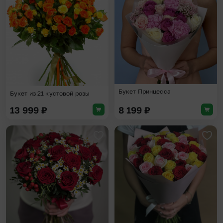
Добавить в избранное
Доба
Букет Принцесса
Букет из 21 кустовой розы
13 999
₽
8 199
₽
Добавить в избранное
Доба