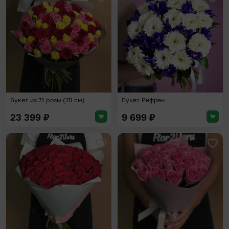
Добавить в избранное
Доба
Букет из 71 розы (70 см)
Букет Рефрен
23 399
₽
9 699
₽
Добавить в избранное
Доба