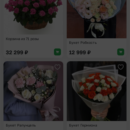
Корзина из 71 розы
Букет Робкость
32 299
₽
12 999
₽
Добавить в избранное
Доба
Букет Рапунцель
Букет Гермиона