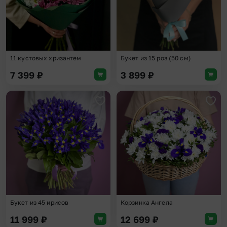
11 кустовых хризантем
Букет из 15 роз (50 см)
7 399
₽
3 899
₽
Добавить в избранное
Доба
Букет из 45 ирисов
Корзинка Ангела
11 999
₽
12 699
₽