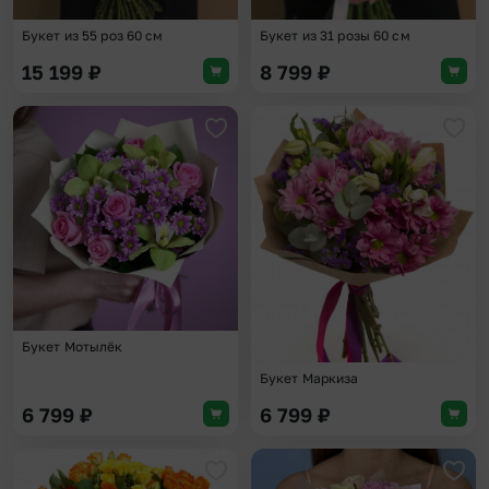
Букет из 55 роз 60 см
Букет из 31 розы 60 см
15 199
₽
8 799
₽
Добавить в избранное
Доба
Букет Мотылёк
Букет Маркиза
6 799
₽
6 799
₽