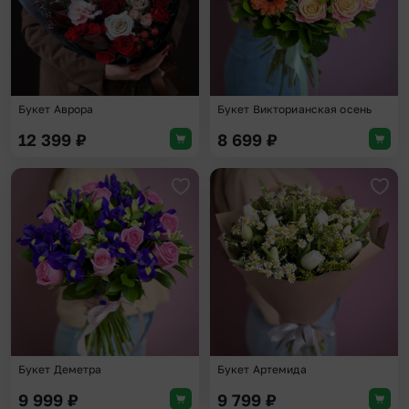
Букет Аврора
Букет Викторианская осень
12 399
₽
8 699
₽
Добавить в избранное
Доба
Букет Деметра
Букет Артемида
9 999
₽
9 799
₽