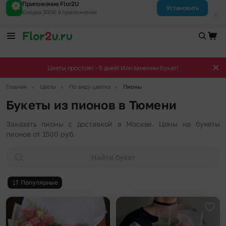
Приложение Flor2U
Установить
Скидка 300₽ в приложении
Цветы простоят - 5 дней! Или заменим букет!
▶
▶
▶
Главная
Цветы
По виду цветка
Пионы
Букеты из пионов в Тюмени
Заказать пионы с доставкой в Москве. Цены на букеты
пионов от 1500 руб.
Найти букет
Популярные
Добавить в избранное
Доба