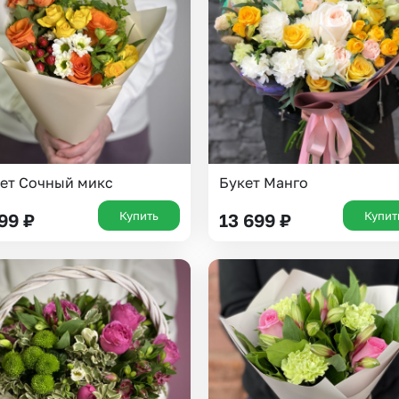
ет Сочный микс
Букет Манго
Купить
Купит
199
₽
13 699
₽