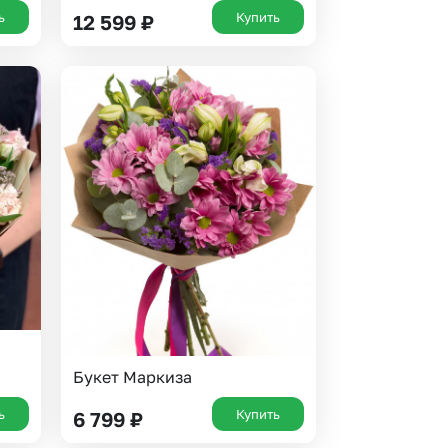
ь
Купить
12 599
₽
Букет Маркиза
ь
Купить
6 799
₽