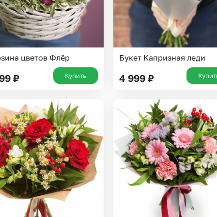
зина цветов Флёр
Букет Капризная леди
Купить
Купит
799
₽
4 999
₽