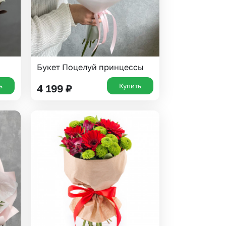
Букет Поцелуй принцессы
ь
Купить
4 199
₽