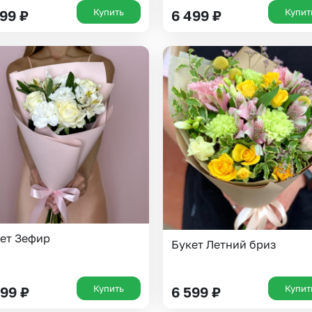
Купить
Купит
799
₽
6 499
₽
Выберите город доставки
ет Зефир
Букет Летний бриз
Или выберите из популярных
Москва и МО
Санкт-Петербург
Купить
Купит
999
₽
6 599
₽
Нижний Новгород
Самара