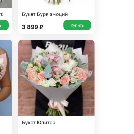
т.
Букет Буря эмоций
ь
Купить
3 899
₽
Букет Юпитер