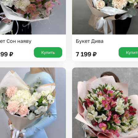
ет Сон наяву
Букет Дива
Купить
Купит
299
₽
7 199
₽