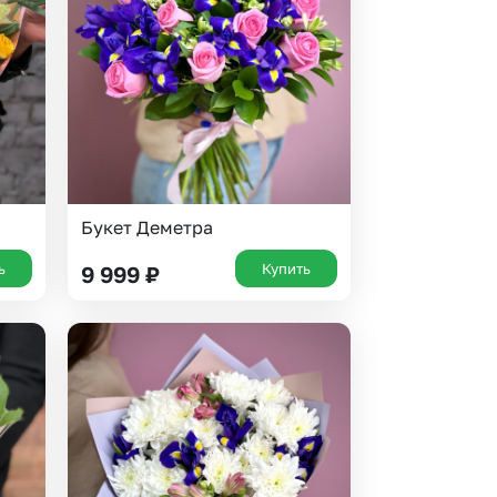
Букет Деметра
ь
Купить
9 999
₽