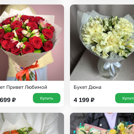
Казань
Уфа
Челябинск
Екатеринбург
Новосибирск
Омск
Волгоград
Воронеж
ет Привет Любимой
Букет Дюна
Купить
Купит
 699
₽
4 199
₽