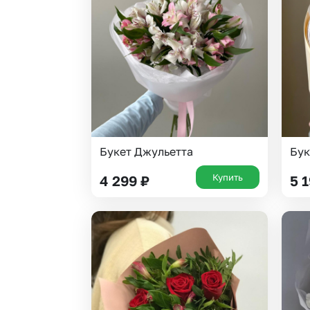
Гвоздики
Статица
Георгины
Суккуленты
Гипсофила
Тюльпаны
Гортензии
Фрезия
Ирисы
Эустома
Каллы
Букет Джульетта
Бук
Купить
4 299
₽
5 