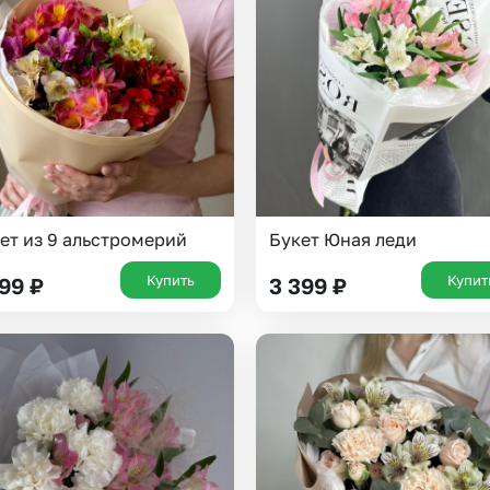
Insta букеты
До
Хиты продаж
Че
Новинки
Все категории
ет из 9 альстромерий
Букет Юная леди
Купить
Купит
199
₽
3 399
₽