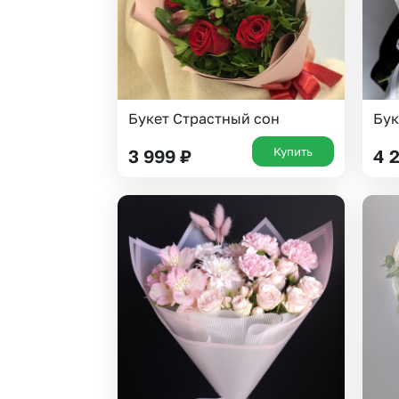
Букет Страстный сон
Бук
Купить
3 999
₽
4 