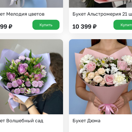
ет Мелодия цветов
Букет Альстромерия 21 ш
Купить
Купит
299
₽
10 399
₽
ет Волшебный сад
Букет Дюма