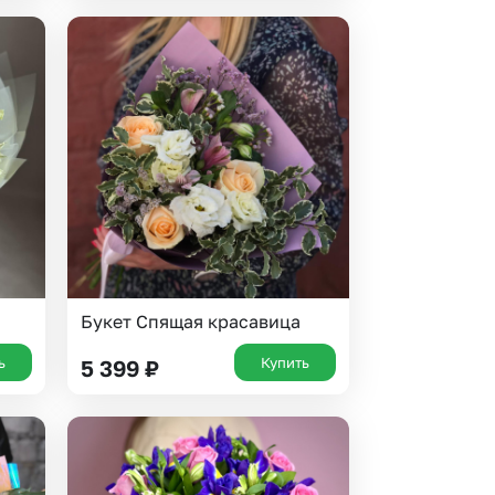
Букет Спящая красавица
ь
Купить
5 399
₽