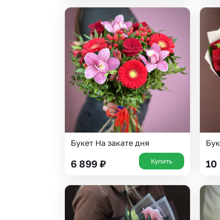
Букет На закате дня
Бук
Купить
6 899
₽
10