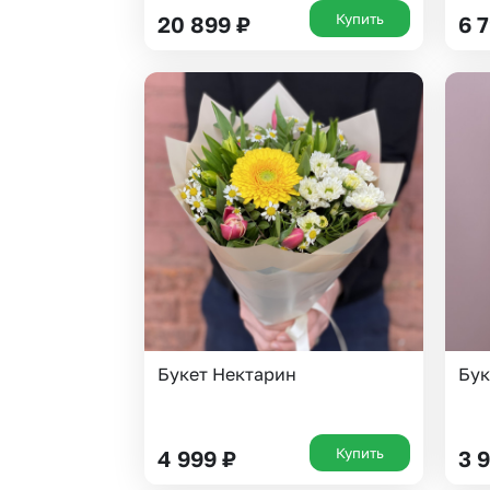
Купить
20 899
₽
6 
Букет Нектарин
Бук
Купить
4 999
₽
3 