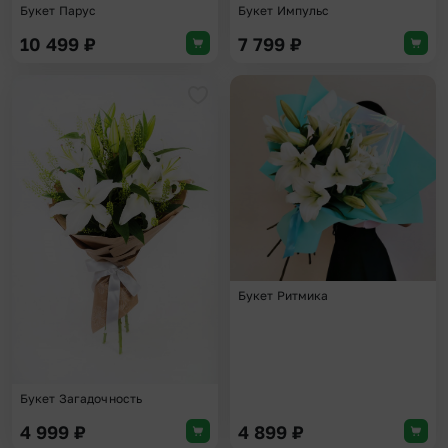
Букет Парус
Букет Импульс
10 499
₽
7 799
₽
Добавить в избранное
Доба
Букет Ритмика
Букет Загадочность
4 999
₽
4 899
₽