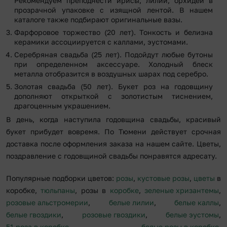
Рекомендуем преподнести ирисы, лилии, орхидей в
прозрачной упаковке с изящной лентой. В нашем
каталоге также подбирают оригинальные вазы.
Фарфоровое торжество (20 лет). Тонкость и белизна
керамики ассоциируется с каллами, эустомами.
Серебряная свадьба (25 лет). Подойдут любые бутоны
при определенном аксессуаре. Холодный блеск
металла отобразится в воздушных шарах под серебро.
Золотая свадьба (50 лет). Букет роз на годовщину
дополняют открыткой с золотистым тиснением,
драгоценным украшением.
В день, когда наступила годовщина свадьбы, красивый
букет прибудет вовремя. По Тюмени действует срочная
доставка после оформления заказа на нашем сайте. Цветы,
поздравление с годовщиной свадьбы понравятся адресату.
Популярные подборки цветов:
розы
,
кустовые розы
,
цветы
в
коробке,
тюльпаны
, розы в
коробке
,
зеленые хризантемы
,
розовые альстромерии
,
белые лилии
,
белые каллы
,
белые гвоздики
,
розовые гвоздики
,
белые эустомы
,
51 роза в коробке
,
белые розы в коробке
,