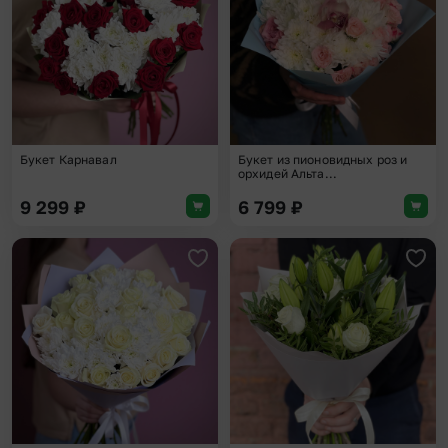
Букет Карнавал
Букет из пионовидных роз и
орхидей Альта...
9 299
₽
6 799
₽
Добавить в избранное
Доба