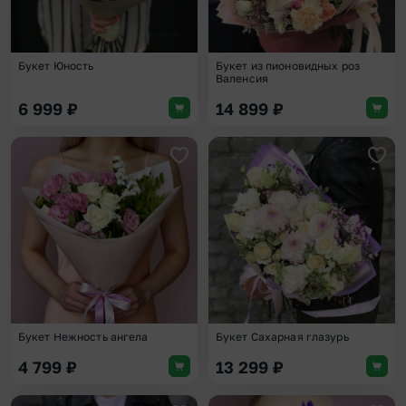
Букет Юность
Букет из пионовидных роз
Валенсия
6 999
₽
14 899
₽
Добавить в избранное
Доба
Букет Нежность ангела
Букет Сахарная глазурь
4 799
₽
13 299
₽