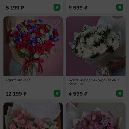
5 199
₽
9 599
₽
Добавить в избранное
Доба
Букет Женева
Букет из белой хризантемы с
зеленью
12 199
₽
4 599
₽
Добавить в избранное
Доба