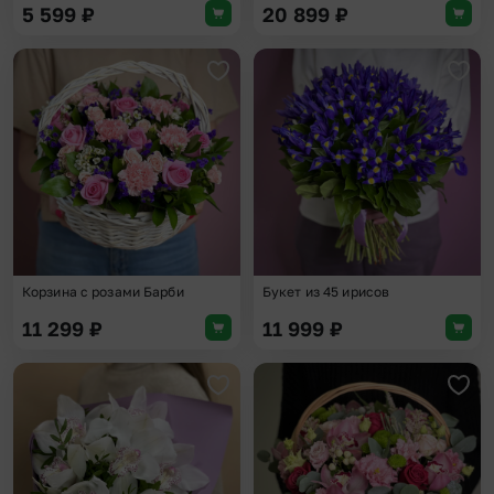
5 599
₽
20 899
₽
Добавить в избранное
Доба
Корзина с розами Барби
Букет из 45 ирисов
11 299
₽
11 999
₽
Добавить в избранное
Доба