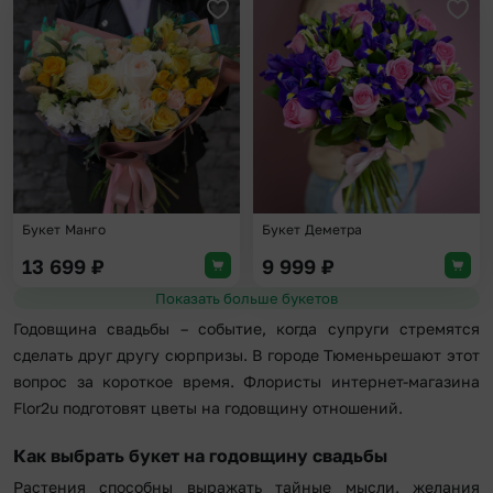
Добавить в избранное
Доба
Букет Манго
Букет Деметра
13 699
₽
9 999
₽
Показать больше букетов
Годовщина свадьбы – событие, когда супруги стремятся
сделать друг другу сюрпризы. В городе Тюменьрешают этот
вопрос за короткое время. Флористы интернет-магазина
Flor2u подготовят цветы на годовщину отношений.
Как выбрать букет на годовщину свадьбы
Растения способны выражать тайные мысли, желания