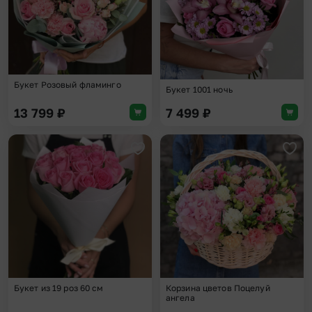
Букет Розовый фламинго
Букет 1001 ночь
13 799
₽
7 499
₽
Добавить в избранное
Доба
Букет из 19 роз 60 см
Корзина цветов Поцелуй
ангела