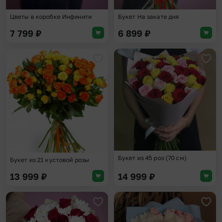
Цветы в коробке Инфинити
Букет На закате дня
7 799
₽
6 899
₽
Добавить в избранное
Доба
Букет из 45 роз (70 см)
Букет из 21 кустовой розы
13 999
₽
14 999
₽
Добавить в избранное
Доба