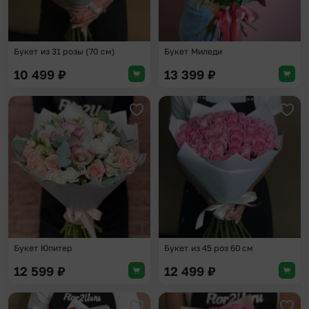
Букет из 31 розы (70 см)
Букет Миледи
10 499
₽
13 399
₽
Добавить в избранное
Доба
Букет Юпитер
Букет из 45 роз 60 см
12 599
₽
12 499
₽