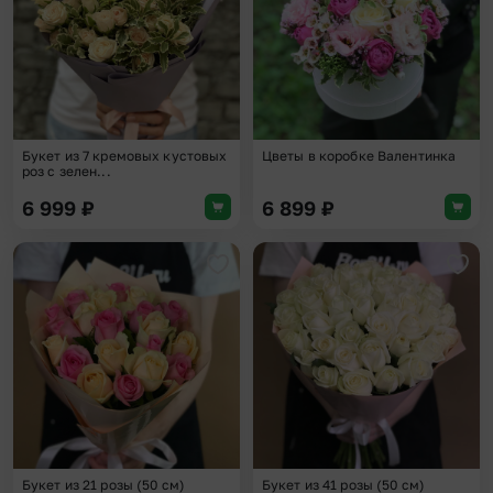
Букет из 7 кремовых кустовых
Цветы в коробке Валентинка
роз с зелен...
6 999
₽
6 899
₽
Добавить в избранное
Доба
Букет из 21 розы (50 см)
Букет из 41 розы (50 см)