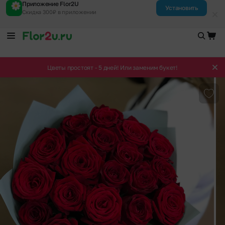
Приложение Flor2U
Установить
Скидка 300₽ в приложении
Цветы простоят - 5 дней! Или заменим букет!
Доба