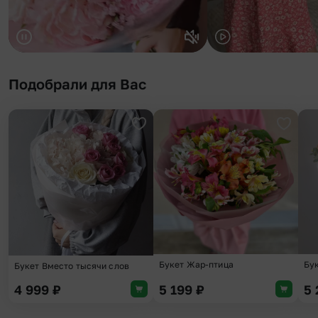
Подобрали для Вас
Добавить в избранное
Добави
Букет Жар-птица
Бу
Букет Вместо тысячи слов
4 999
₽
5 199
₽
5