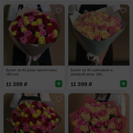
Добавить в избранное
Доба
Букет из 41 розы яркий микс
Букет из 41 кремовой и
(60 см)
розовой розы (60...
11 399
₽
11 399
₽
Добавить в избранное
Доба