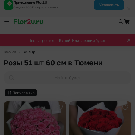
Приложение Flor2U
Установить
Скидка 300₽ в приложении
Цветы простоят - 5 дней! Или заменим букет!
▶
Главная
Фильтр
Розы 51 шт 60 см в Тюмени
Найти букет
Популярные
Добавить в избранное
Доба