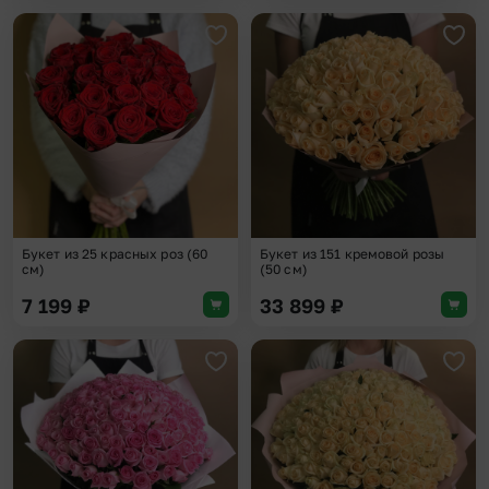
Добавить в избранное
Доба
Букет из 25 красных роз (60
Букет из 151 кремовой розы
см)
(50 см)
7 199
₽
33 899
₽
Добавить в избранное
Доба