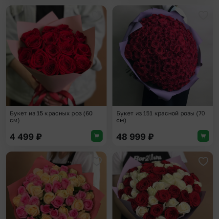
Добавить в избранное
Доба
Букет из 15 красных роз (60
Букет из 151 красной розы (70
см)
см)
4 499
₽
48 999
₽
Добавить в избранное
Доба