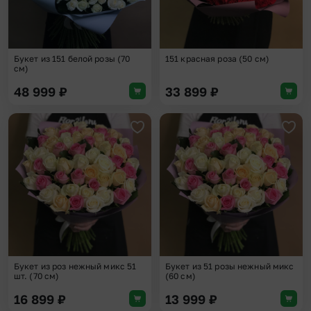
Букет из 151 белой розы (70
151 красная роза (50 см)
см)
48 999
₽
33 899
₽
Добавить в избранное
Доба
Букет из роз нежный микс 51
Букет из 51 розы нежный микс
шт. (70 см)
(60 см)
16 899
₽
13 999
₽