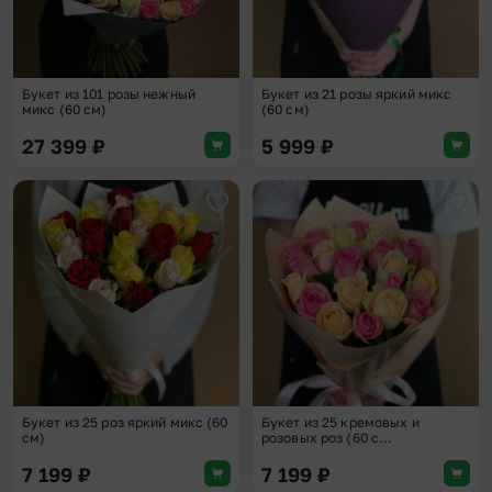
Букет из 101 розы нежный
Букет из 21 розы яркий микс
микс (60 см)
(60 см)
27 399
₽
5 999
₽
Добавить в избранное
Доба
Букет из 25 роз яркий микс (60
Букет из 25 кремовых и
см)
розовых роз (60 с...
7 199
₽
7 199
₽