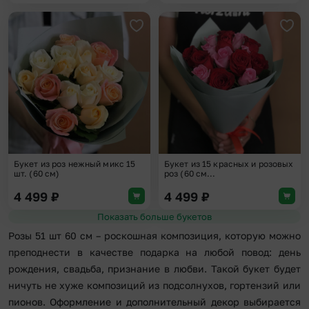
Добавить в избранное
Доба
Букет из роз нежный микс 15
Букет из 15 красных и розовых
шт. (60 см)
роз (60 см...
4 499
₽
4 499
₽
Показать больше букетов
Розы 51 шт 60 см – роскошная композиция, которую можно
преподнести в качестве подарка на любой повод: день
рождения, свадьба, признание в любви. Такой букет будет
ничуть не хуже композиций из подсолнухов, гортензий или
пионов. Оформление и дополнительный декор выбирается