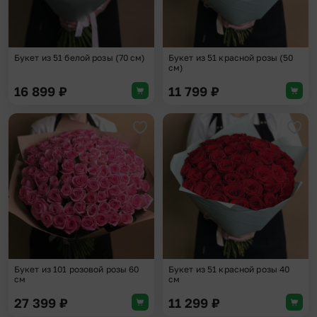
Букет из 51 белой розы (70 см)
Букет из 51 красной розы (50
см)
16 899
₽
11 799
₽
Добавить в избранное
Доба
Букет из 101 розовой розы 60
Букет из 51 красной розы 40
см
см
27 399
₽
11 299
₽