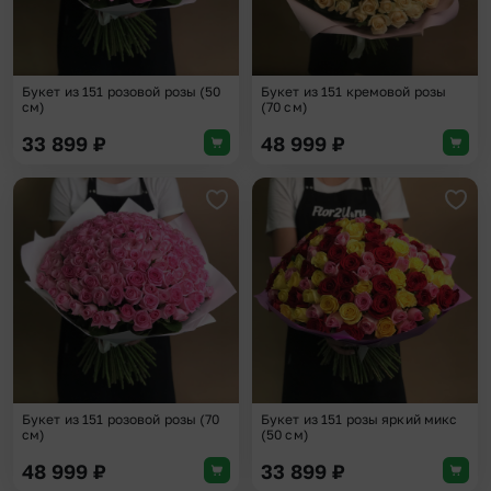
Букет из 151 розовой розы (50
Букет из 151 кремовой розы
см)
(70 см)
33 899
₽
48 999
₽
Добавить в избранное
Доба
Букет из 151 розовой розы (70
Букет из 151 розы яркий микс
см)
(50 см)
48 999
₽
33 899
₽