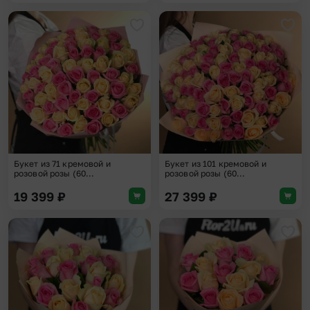
Добавить в избранное
Доба
Букет из 71 кремовой и
Букет из 101 кремовой и
розовой розы (60...
розовой розы (60...
19 399
₽
27 399
₽
Добавить в избранное
Доба