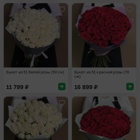
Добавить в избранное
Доба
Букет из 51 белой розы (50 см)
Букет из 51 красной розы (70
см)
11 799
₽
16 899
₽
Добавить в избранное
Доба