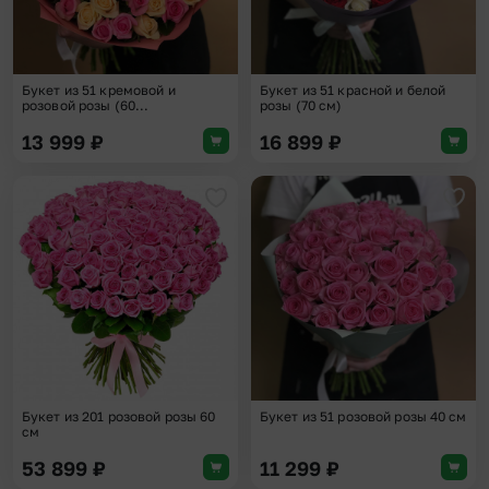
Букет из 51 кремовой и
Букет из 51 красной и белой
розовой розы (60...
розы (70 см)
13 999
₽
16 899
₽
Добавить в избранное
Доба
Букет из 201 розовой розы 60
Букет из 51 розовой розы 40 см
см
53 899
₽
11 299
₽