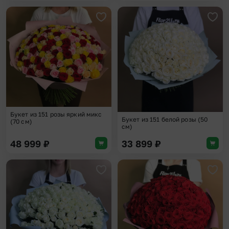
Добавить в избранное
Доба
Букет из 151 розы яркий микс
Букет из 151 белой розы (50
(70 см)
см)
48 999
₽
33 899
₽
Добавить в избранное
Доба