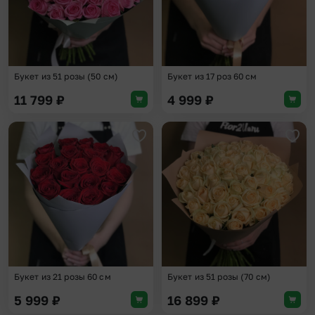
Букет из 51 розы (50 см)
Букет из 17 роз 60 см
11 799
₽
4 999
₽
Добавить в избранное
Доба
Букет из 21 розы 60 см
Букет из 51 розы (70 см)
5 999
₽
16 899
₽