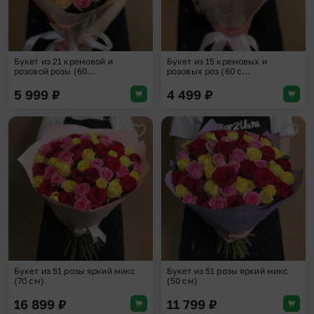
Букет из 21 кремовой и
Букет из 15 кремовых и
розовой розы (60...
розовых роз (60 с...
5 999
₽
4 499
₽
Добавить в избранное
Доба
Букет из 51 розы яркий микс
Букет из 51 розы яркий микс
(70 см)
(50 см)
16 899
₽
11 799
₽