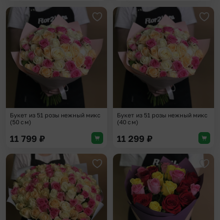
Добавить в избранное
Доба
Букет из 51 розы нежный микс
Букет из 51 розы нежный микс
(50 см)
(40 см)
11 799
₽
11 299
₽
Добавить в избранное
Доба