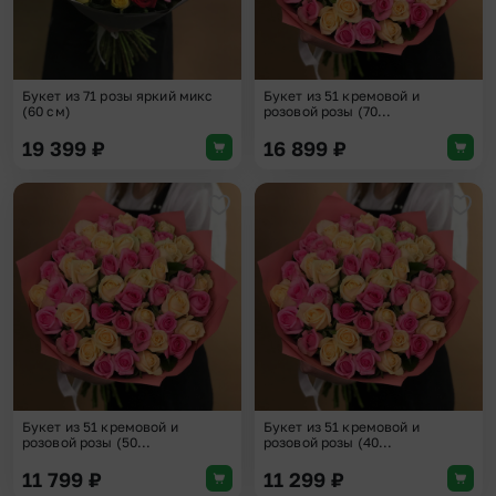
Букет из 71 розы яркий микс
Букет из 51 кремовой и
(60 см)
розовой розы (70...
19 399
₽
16 899
₽
Добавить в избранное
Доба
Букет из 51 кремовой и
Букет из 51 кремовой и
розовой розы (50...
розовой розы (40...
11 799
₽
11 299
₽